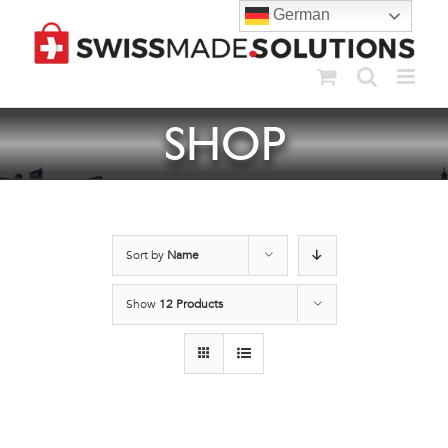
Skip
German
to
content
SHOP
Sort by
Name
Show
12 Products