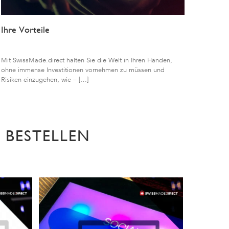
Ihre Vorteile
Mit SwissMade.direct halten Sie die Welt in Ihren Händen,
ohne immense Investitionen vornehmen zu müssen und
Risiken einzugehen, wie – […]
 BESTELLEN