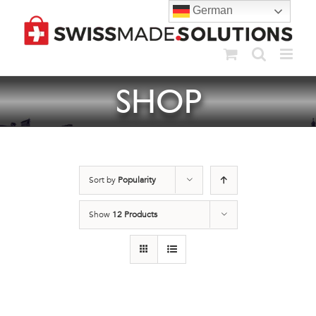
Skip
German
to
content
SHOP
Sort by
Popularity
Show
12 Products