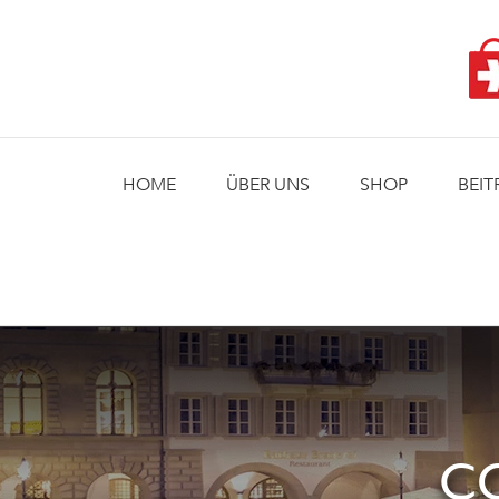
Skip
to
content
HOME
ÜBER UNS
SHOP
BEIT
CO