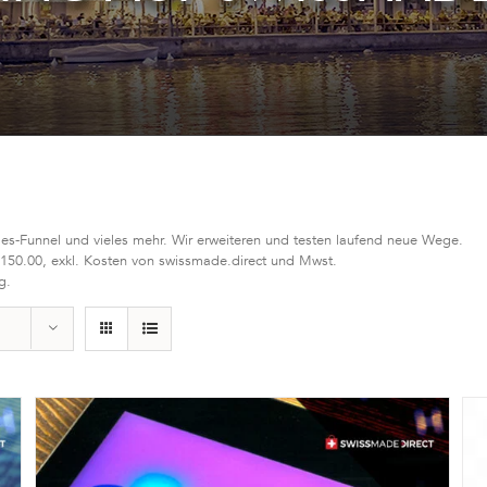
les-Funnel und vieles mehr. Wir erweiteren und testen laufend neue Wege.
 150.00, exkl. Kosten von swissmade.direct und Mwst.
g.