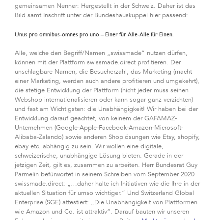
gemeinsamen Nenner: Hergestellt in der Schweiz. Daher ist das
Bild samt Inschrift unter der Bundeshauskuppel hier passend:
Unus pro omnibus-omnes pro uno – Einer für Alle-Alle für Einen.
Alle, welche den Begriff/Namen „swissmade“ nutzen dürfen,
können mit der Plattform swissmade.direct profitieren. Der
unschlagbare Namen, die Besucherzahl, das Marketing (macht
einer Marketing, werden auch andere profitieren und umgekehrt),
die stetige Entwicklung der Plattform (nicht jeder muss seinen
Webshop internationalisieren oder kann sogar ganz verzichten)
und fast am Wichtigsten: die Unabhängigkeit! Wir haben bei der
Entwicklung darauf geachtet, von keinem der GAFAMAZ-
Unternehmen (Google-Apple-Facebook-Amazon-Microsoft-
Alibaba-Zalando) sowie anderen Shoplösungen wie Etsy, shopify,
ebay etc. abhängig zu sein. Wir wollen eine digitale,
schweizerische, unabhängige Lösung bieten. Gerade in der
jetzigen Zeit, gilt es, zusammen zu arbeiten. Herr Bundesrat Guy
Parmelin befürwortet in seinem Schreiben vom September 2020
swissmade.direct: „…daher halte ich Initiativen wie die Ihre in der
aktuellen Situation für umso wichtiger.“ Und Switzerland Global
Enterprise (SGE) attestiert: „Die Unabhängigkeit von Plattformen
wie Amazon und Co. ist attraktiv“. Darauf bauten wir unseren