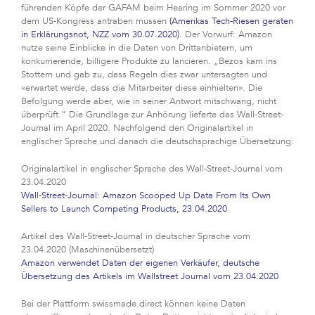
führenden Köpfe der GAFAM beim Hearing im Sommer 2020 vor
dem US-Kongress antraben mussen
(Amerikas Tech-Riesen geraten
in Erklärungsnot, NZZ vom 30.07.2020)
. Der Vorwurf: Amazon
nutze seine Einblicke in die Daten von Drittanbietern, um
konkurrierende, billigere Produkte zu lancieren. „Bezos kam ins
Stottern und gab zu, dass Regeln dies zwar untersagten und
«erwartet werde, dass die Mitarbeiter diese einhielten». Die
Befolgung werde aber, wie in seiner Antwort mitschwang, nicht
überprüft.“ Die Grundlage zur Anhörung lieferte das Wall-Street-
Journal im April 2020. Nachfolgend den Originalartikel in
englischer Sprache und danach die deutschsprachige Übersetzung:
Originalartikel in englischer Sprache des Wall-Street-Journal vom
23.04.2020
Wall-Street-Journal: Amazon Scooped Up Data From Its Own
Sellers to Launch Competing Products, 23.04.2020
Artikel des Wall-Street-Journal in deutscher Sprache vom
23.04.2020 (Maschinenübersetzt)
Amazon verwendet Daten der eigenen Verkäufer, deutsche
Übersetzung des Artikels im Wallstreet Journal vom 23.04.2020
Bei der Plattform swissmade.direct können keine Daten