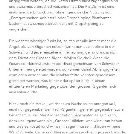
abgegriffen werden, da die Daten Dritten nicht zugänglich sind
und swissmade.direct schweizerisch ist. Die Plattform ist eine
unabhängige Entwicklung, ohne irgendwelche Nutzung von
„Fertigwebseiten-Anbieter“ oder Dropshipping-Plattformen
(zudem ist swissmade.direct nicht mit Dropshipping zu
vergleichen).
Ein weiterer wichtiger Punkt ist, sollten wir alle immer mehr die
Angebote von Giganten nutzen (wir haben auch solche in der
Schweiz), wird jeder einzelne immer abhängiger und muss sich
dem Diktat der Grossen fügen. Wollen Sie das? Wenn die
Geschicke dereinst swissmade.direct gemeinsam von Schweizer
Unternehmen geleitet würden, so können damit Abhängigkeiten
vermieden werden und die Marktauftritte könnten gemeinsam
gesteuert werden, was früher oder später auch in einem
effizienteren Marketing gegenüber den grossen Giganten sich
auszahlen dürfte.
Hiezu noch ein Artikel, welcher zum Nachdenken anregen soll,
nicht nur gegenüber den Tech-Giganten; generell gegenüber zuviel
Gigantismus und Marktkonzentration. Ansonsten es sein kann,
dass uns irgendwann ein „Grosser“ diktiert, was wir zu tun haben
und was es kostet (und wir dann sagen müssen, „haben wir eine
Wahl“?). Viele Kleine und Kleinere geben auch ein grosses Gebilde