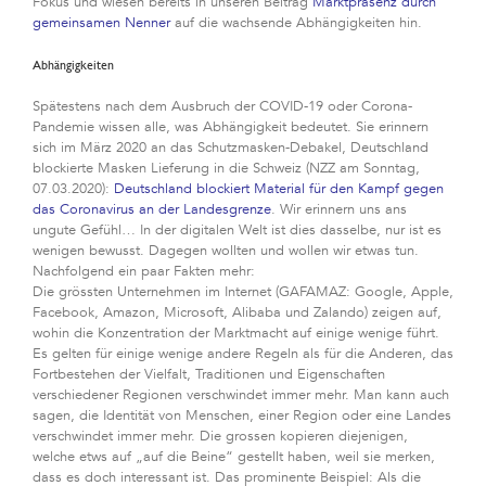
Fokus und wiesen bereits in unseren Beitrag
Marktpräsenz durch
gemeinsamen Nenner
auf die wachsende Abhängigkeiten hin.
Abhängigkeiten
Spätestens nach dem Ausbruch der COVID-19 oder Corona-
Pandemie wissen alle, was Abhängigkeit bedeutet. Sie erinnern
sich im März 2020 an das Schutzmasken-Debakel, Deutschland
blockierte Masken Lieferung in die Schweiz (NZZ am Sonntag,
07.03.2020):
Deutschland blockiert Material für den Kampf gegen
das Coronavirus an der Landesgrenze
. Wir erinnern uns ans
ungute Gefühl… In der digitalen Welt ist dies dasselbe, nur ist es
wenigen bewusst. Dagegen wollten und wollen wir etwas tun.
Nachfolgend ein paar Fakten mehr:
Die grössten Unternehmen im Internet (GAFAMAZ: Google, Apple,
Facebook, Amazon, Microsoft, Alibaba und Zalando) zeigen auf,
wohin die Konzentration der Marktmacht auf einige wenige führt.
Es gelten für einige wenige andere Regeln als für die Anderen, das
Fortbestehen der Vielfalt, Traditionen und Eigenschaften
verschiedener Regionen verschwindet immer mehr. Man kann auch
sagen, die Identität von Menschen, einer Region oder eine Landes
verschwindet immer mehr. Die grossen kopieren diejenigen,
welche etws auf „auf die Beine“ gestellt haben, weil sie merken,
dass es doch interessant ist. Das prominente Beispiel: Als die