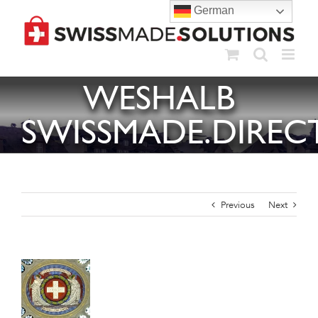
Skip
German
to
content
WESHALB
SWISSMADE.DIREC
Previous
Next
View
Larger
Image