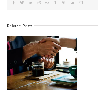
Facebook
Twitter
LinkedIn
Reddit
Whatsapp
Tumblr
Pinterest
Vk
Email
Related Posts