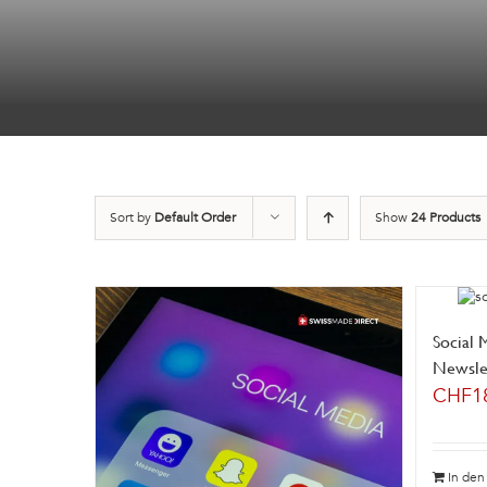
Sort by
Default Order
Show
24 Products
Social 
Newslet
CHF
1
In de