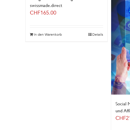
swissmade.direct
CHF
165.00
In den Warenkorb
Details
Social 
und Aff
CHF
2