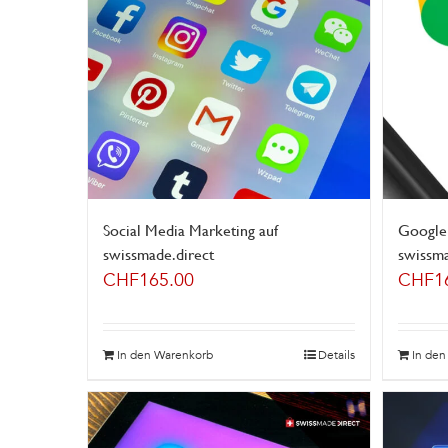
Social Media Marketing auf
Google
swissmade.direct
swissma
CHF
165.00
CHF
1
In den Warenkorb
Details
In de