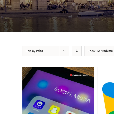
Sort by
Price
Show
12 Products