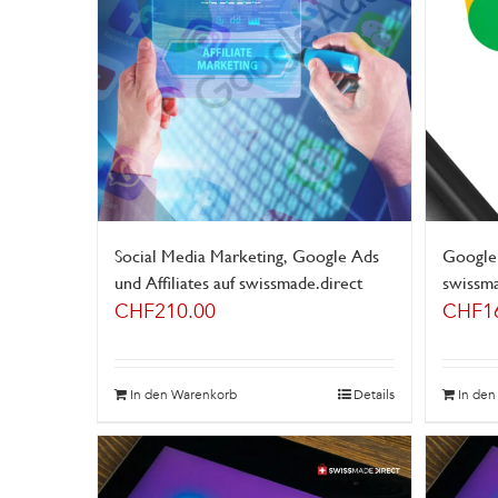
Social Media Marketing, Google Ads
Google
und Affiliates auf swissmade.direct
swissma
CHF
210.00
CHF
1
In den Warenkorb
Details
In de