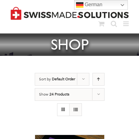
Skip
German
to
content
SHOP
Sort by
Default Order
Show
24 Products