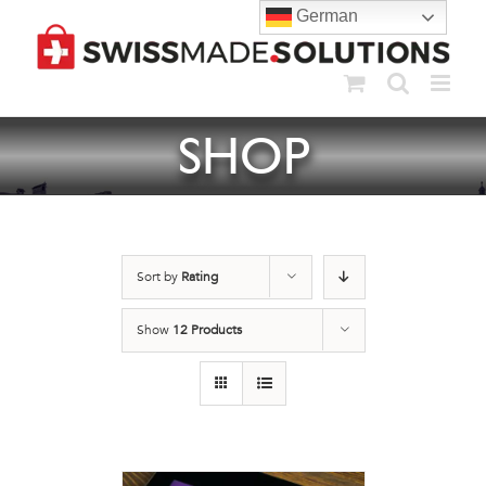
Skip
German
to
content
SHOP
Sort by
Rating
Show
12 Products