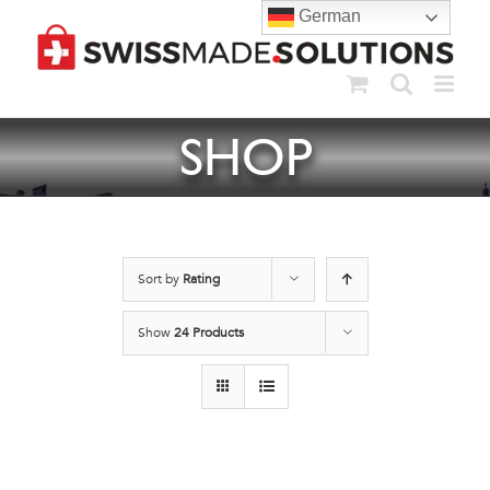
Skip
German
to
content
SHOP
Sort by
Rating
Show
24 Products