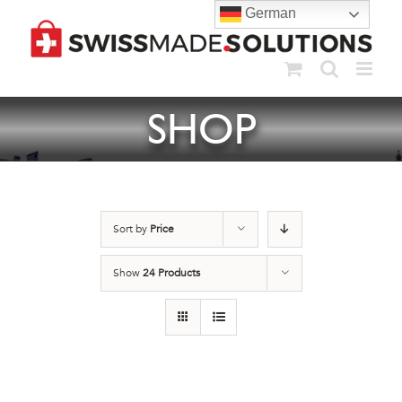
Skip
German
to
content
SHOP
Sort by
Price
Show
24 Products