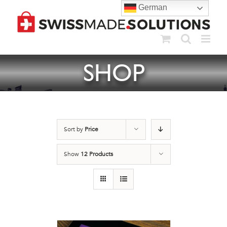
Skip
German
to
content
SHOP
Sort by
Price
Show
12 Products