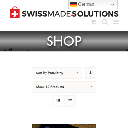
Skip
German
to
content
SHOP
Sort by
Popularity
Show
12 Products