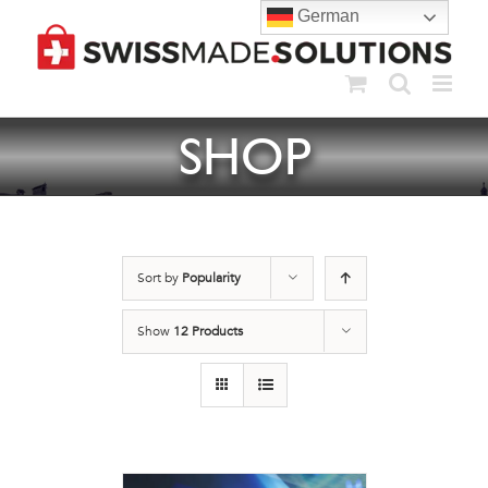
Skip
German
to
content
SHOP
Sort by
Popularity
Show
12 Products