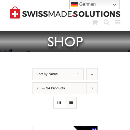
Skip
German
to
content
SHOP
Sort by
Name
Show
24 Products