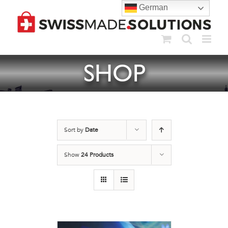
Skip
German
to
content
SHOP
Sort by
Date
Show
24 Products