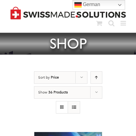
Skip
German
to
content
SHOP
Sort by
Price
Show
36 Products