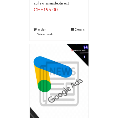
auf swissmade.direct
CHF
195.00
In den
Details
Warenkorb