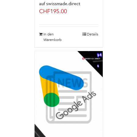
auf swissmade.direct
CHF
195.00
In den
Details
Warenkorb