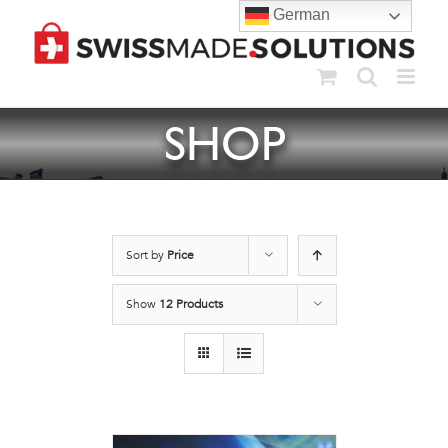
Skip
German
to
content
SHOP
Sort by
Price
Show
12 Products