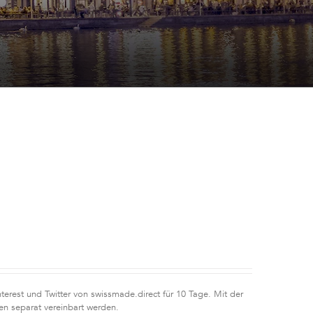
erest und Twitter von swissmade.direct für 10 Tage. Mit der
n separat vereinbart werden.