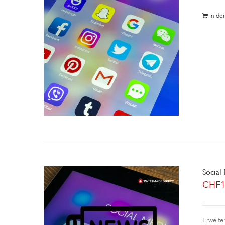
In de
Social
CHF
Erweite