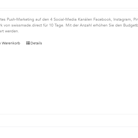
rtes Push-Marketing auf den 4 Social-Media Kanälen Facebook, Instagram, Pint
k von swissmade.direct für 10 Tage. Mit der Anzahl erhöhen Sie den Budgetb
art werden.
n Warenkorb
Details