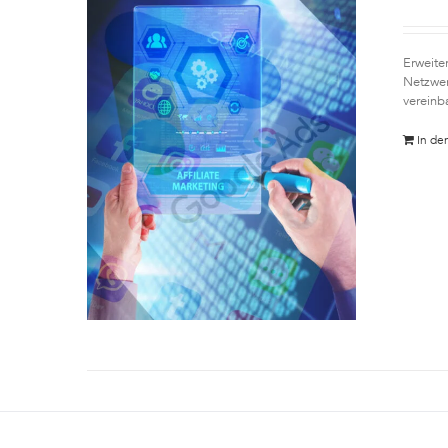
Erweite
Netzwer
vereinb
In de