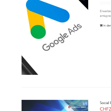
Erweite
entspre
In de
Social
CHF