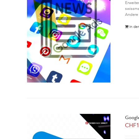
Erweite
swissma
Andere 
In de
Google
CHF