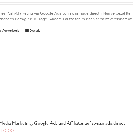
rtes Push-Marketing via Google Ads von swissmade.direct inklusive bezahlter
chenden Betrag für 10 Tage. Andere Laufzeiten müssen separat vereinbart we
n Warenkorb
Details
 Media Marketing, Google Ads und Affiliates auf swissmade.direct
210.00