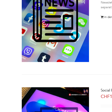
Newslet
separat
In de
Social
CHF