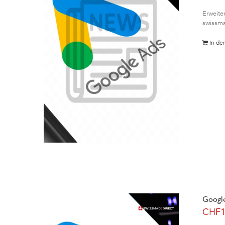
Erweite
swissma
In de
Google
CHF