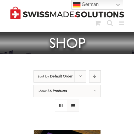
Skip
German
to
content
SHOP
Sort by
Default Order
Show
36 Products