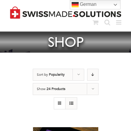
Skip
German
to
content
SHOP
Sort by
Popularity
Show
24 Products