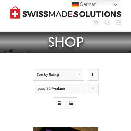
Skip
German
to
content
SHOP
Sort by
Rating
Show
12 Products