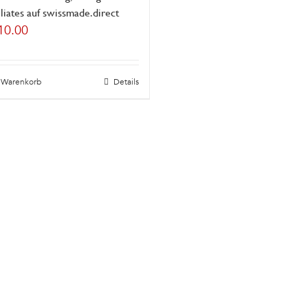
iliates auf swissmade.direct
10.00
n Warenkorb
Details