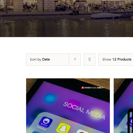
Sort by
Date
Show
12 Products