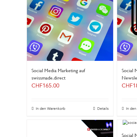
Social Media Marketing auf
Social 
swissmade.direct
Newslet
CHF
165.00
CHF
1
In den Warenkorb
Details
In de
Social 