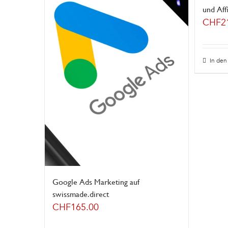
und Aff
CHF
2
In de
Google Ads Marketing auf
swissmade.direct
CHF
165.00