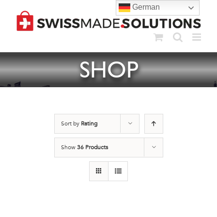
Skip
German
to
content
SHOP
Sort by
Rating
Show
36 Products