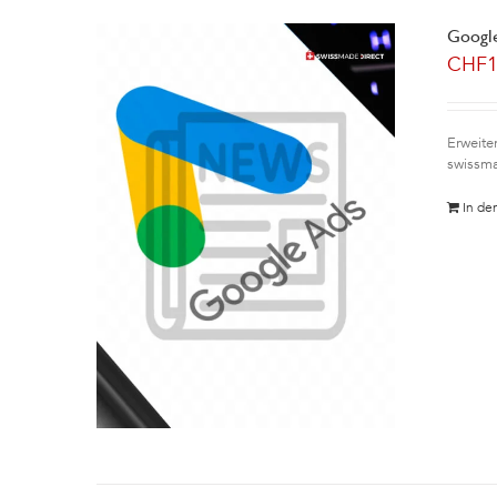
Google
CHF
Erweite
swissma
In de