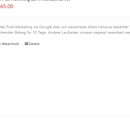
165.00
rtes Push-Marketing via Google Ads von swissmade.direct inklusive bezahlter
chenden Betrag für 10 Tage. Andere Laufzeiten müssen separat vereinbart we
n Warenkorb
Details