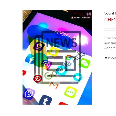
Social
CHF
Erweite
swissma
Andere 
In de