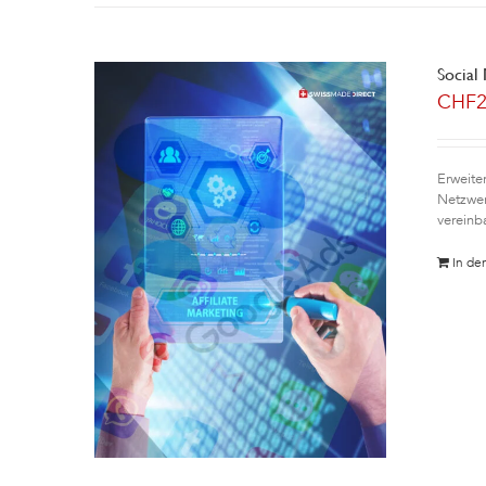
Social
CHF
Erweite
Netzwer
vereinb
In de