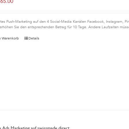
165.00
rtes Push-Marketing auf den 4 Social-Media Kanälen Facebook, Instagram, Pint
erhöhen Sie den entsprechenden Betrag für 10 Tage. Andere Laufzeiten müsse
n Warenkorb
Details
 Ads Marketing auf swissmade.direct