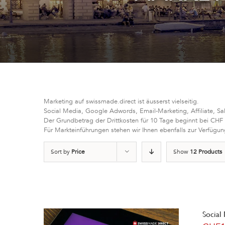
Marketing auf swissmade.direct ist äusserst vielseitig.
Social Media, Google Adwords, Email-Marketing, Affiliate, Sa
Der Grundbetrag der Drittkosten für 10 Tage beginnt bei CHF
Für Markteinführungen stehen wir Ihnen ebenfalls zur Verfügun
Sort by
Price
Show
12 Products
Social