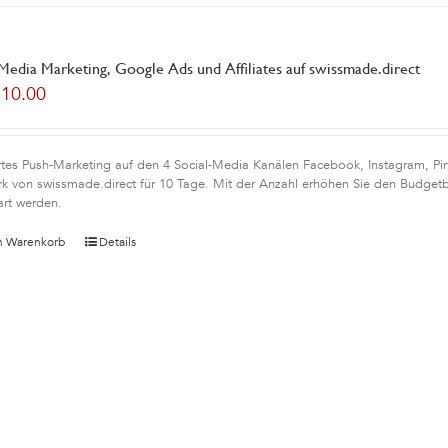
 Media Marketing, Google Ads und Affiliates auf swissmade.direct
210.00
rtes Push-Marketing auf den 4 Social-Media Kanälen Facebook, Instagram, Pint
k von swissmade.direct für 10 Tage. Mit der Anzahl erhöhen Sie den Budgetb
art werden.
n Warenkorb
Details