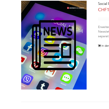
Social
CHF
Erweite
Newslet
separat
In de