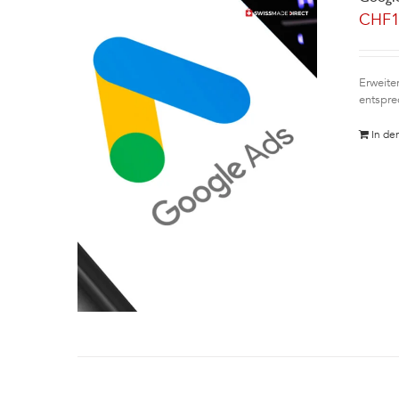
CHF
Erweite
entspre
In de