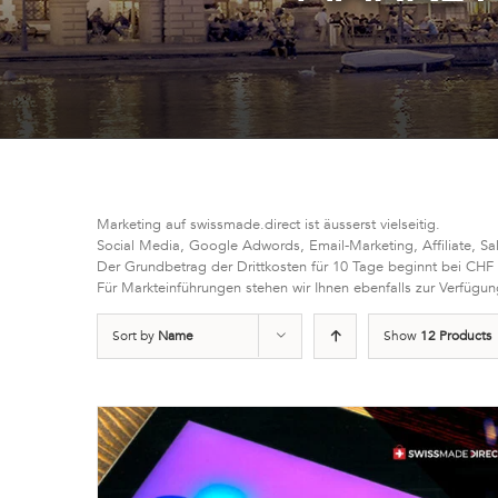
Marketing auf swissmade.direct ist äusserst vielseitig.
Social Media, Google Adwords, Email-Marketing, Affiliate, Sa
Der Grundbetrag der Drittkosten für 10 Tage beginnt bei CHF
Für Markteinführungen stehen wir Ihnen ebenfalls zur Verfügun
Sort by
Name
Show
12 Products