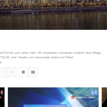
les-Funnel und vieles mehr. Wir erweiteren und testen laufend neue Wege.
 150.00, exkl. Kosten von swissmade.direct und Mwst.
g.