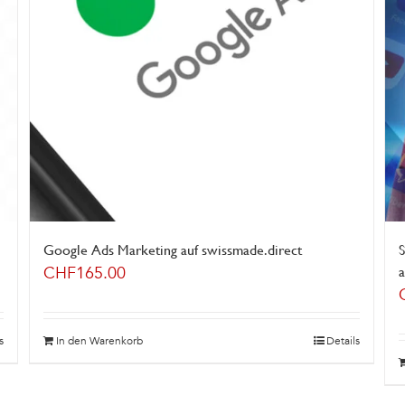
Google Ads Marketing auf swissmade.direct
S
CHF
165.00
a
s
In den Warenkorb
Details