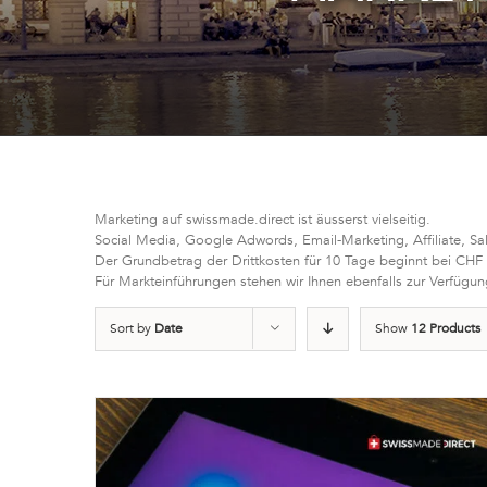
Marketing auf swissmade.direct ist äusserst vielseitig.
Social Media, Google Adwords, Email-Marketing, Affiliate, Sa
Der Grundbetrag der Drittkosten für 10 Tage beginnt bei CHF
Für Markteinführungen stehen wir Ihnen ebenfalls zur Verfügun
Sort by
Date
Show
12 Products