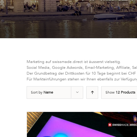
Marketing auf swissmade.direct ist äusserst vielseitig.
Social Media, Google Adwords, Email-Marketing, Affiliate, Sa
Der Grundbetrag der Drittkosten für 10 Tage beginnt bei CHF
Für Markteinführungen stehen wir Ihnen ebenfalls zur Verfügun
Sort by
Name
Show
12 Products