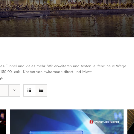
les-Funnel und vieles mehr. Wir erweiteren und testen laufend neue Wege.
 150.00, exkl. Kosten von swissmade.direct und Mwst.
g.