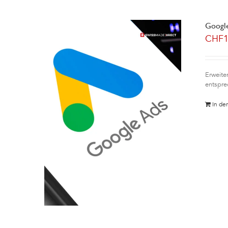
Google
CHF
Erweite
entspre
In de