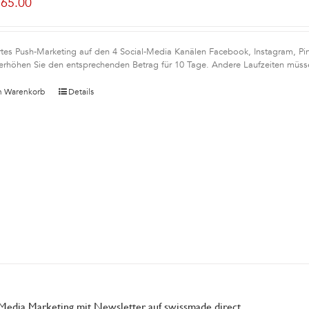
165.00
rtes Push-Marketing auf den 4 Social-Media Kanälen Facebook, Instagram, Pint
erhöhen Sie den entsprechenden Betrag für 10 Tage. Andere Laufzeiten müsse
n Warenkorb
Details
 Media Marketing mit Newsletter auf swissmade.direct