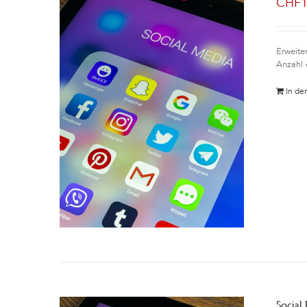
CHF
Erweite
Anzahl 
In de
Social