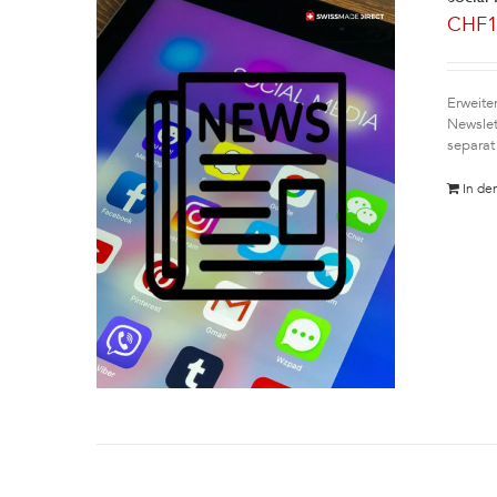
CHF
Erweite
Newslet
separat
In de