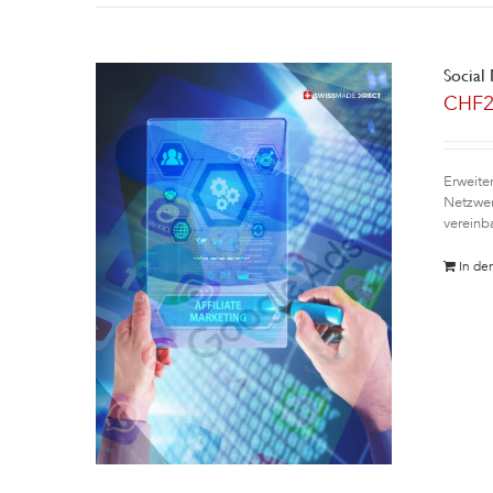
Social
CHF
Erweite
Netzwer
vereinb
In de