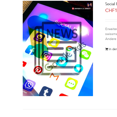
Social
CHF
Erweite
swissma
Andere 
In de