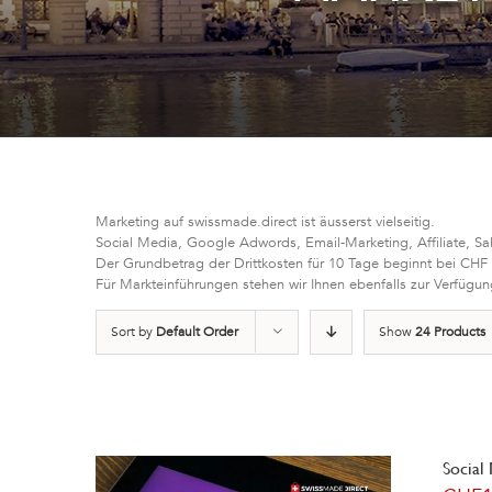
Marketing auf swissmade.direct ist äusserst vielseitig.
Social Media, Google Adwords, Email-Marketing, Affiliate, Sa
Der Grundbetrag der Drittkosten für 10 Tage beginnt bei CHF
Für Markteinführungen stehen wir Ihnen ebenfalls zur Verfügun
Sort by
Default Order
Show
24 Products
Social