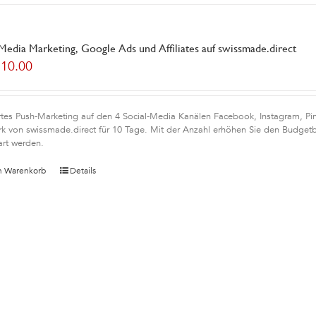
 Media Marketing, Google Ads und Affiliates auf swissmade.direct
210.00
rtes Push-Marketing auf den 4 Social-Media Kanälen Facebook, Instagram, Pint
k von swissmade.direct für 10 Tage. Mit der Anzahl erhöhen Sie den Budgetb
art werden.
n Warenkorb
Details