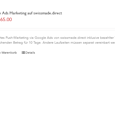
 Ads Marketing auf swissmade.direct
165.00
rtes Push-Marketing via Google Ads von swissmade.direct inklusive bezahlter
chenden Betrag für 10 Tage. Andere Laufzeiten müssen separat vereinbart we
n Warenkorb
Details