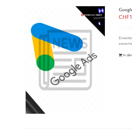
Google
CHF
Erweite
swissma
In de