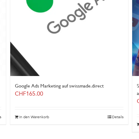
Google Ads Marketing auf swissmade.direct
S
CHF
165.00
a
s
In den Warenkorb
Details