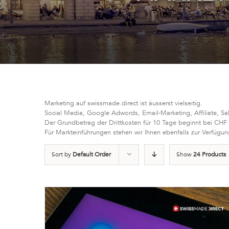
Marketing auf swissmade.direct ist äusserst vielseitig.
Social Media, Google Adwords, Email-Marketing, Affiliate, Sa
Der Grundbetrag der Drittkosten für 10 Tage beginnt bei CHF
Für Markteinführungen stehen wir Ihnen ebenfalls zur Verfügun
Sort by
Default Order
Show
24 Products