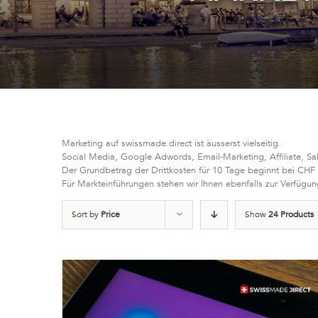
Marketing auf swissmade.direct ist äusserst vielseitig.
Social Media, Google Adwords, Email-Marketing, Affiliate, Sa
Der Grundbetrag der Drittkosten für 10 Tage beginnt bei CHF
Für Markteinführungen stehen wir Ihnen ebenfalls zur Verfügun
Sort by
Price
Show
24 Products