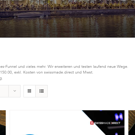
les-Funnel und vieles mehr. Wir erweiteren und testen laufend neue Wege.
 150.00, exkl. Kosten von swissmade.direct und Mwst.
g.