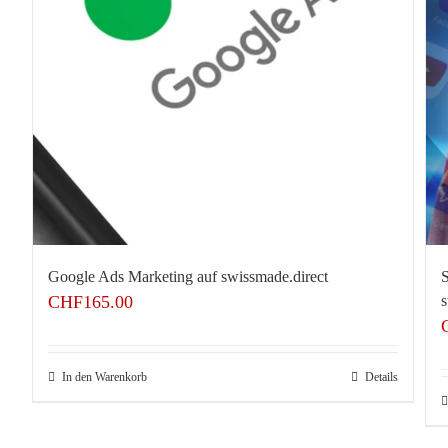
Google Ads Marketing auf swissmade.direct
S
CHF
165.00
s
In den Warenkorb
Details