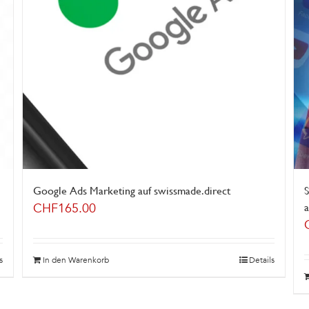
Google Ads Marketing auf swissmade.direct
S
CHF
165.00
a
s
In den Warenkorb
Details