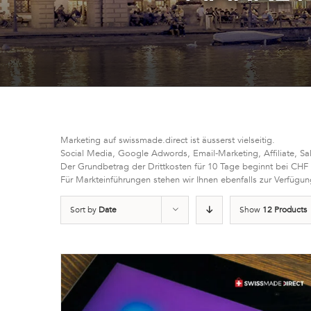
Marketing auf swissmade.direct ist äusserst vielseitig.
Social Media, Google Adwords, Email-Marketing, Affiliate, Sa
Der Grundbetrag der Drittkosten für 10 Tage beginnt bei CHF
Für Markteinführungen stehen wir Ihnen ebenfalls zur Verfügun
Sort by
Date
Show
12 Products